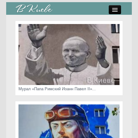
памятники, скульптуры
стрит-арт
коты Киева
скамейки
часы Киева
Мурал «Папа Римский Иоанн Павел II»...
Киев о любви
статьи
карта сайта