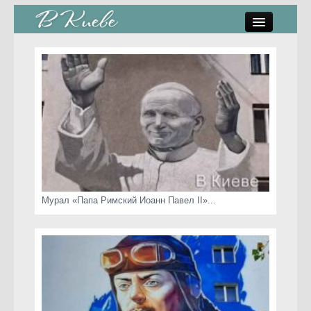
памятники, скульптуры
стрит-арт
коты Киева
скамейки
часы Киева
Мурал «Папа Римский Иоанн Павел II»...
Киев о любви
статьи
карта сайта