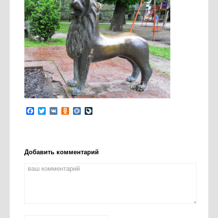
Facebook
Twitter
VK
Odnoklassniki
Mail.Ru
LiveJournal
Добавить комментарий