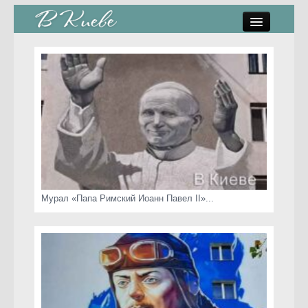
памятники, скульптуры
стрит-арт
коты Киева
скамейки
часы Киева
Мурал «Папа Римский Иоанн Павел II»...
Киев о любви
статьи
карта сайта