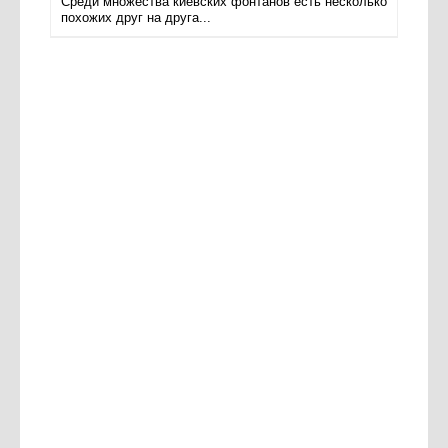
Среди множества киевских фонтанов есть несколько
похожих друг на друга...