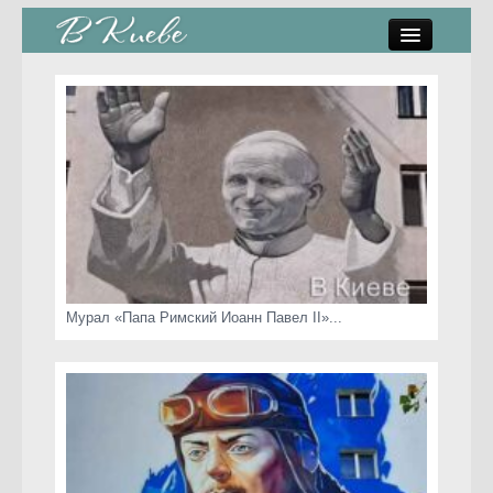
памятники, скульптуры
стрит-арт
коты Киева
скамейки
часы Киева
Мурал «Папа Римский Иоанн Павел II»...
Киев о любви
статьи
карта сайта