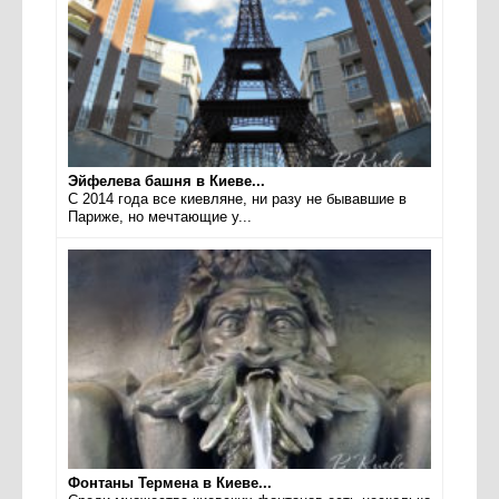
Эйфелева башня в Киеве...
С 2014 года все киевляне, ни разу не бывавшие в
Париже, но мечтающие у...
Фонтаны Термена в Киеве...