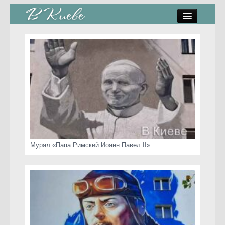
памятники, скульптуры
стрит-арт
коты Киева
скамейки
часы Киева
Мурал «Папа Римский Иоанн Павел II»...
Киев о любви
статьи
карта сайта