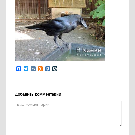
Facebook
Twitter
VK
Odnoklassniki
Mail.Ru
LiveJournal
Добавить комментарий