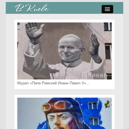
памятники, скульптуры
стрит-арт
коты Киева
скамейки
часы Киева
Мурал «Папа Римский Иоанн Павел II»...
Киев о любви
статьи
карта сайта