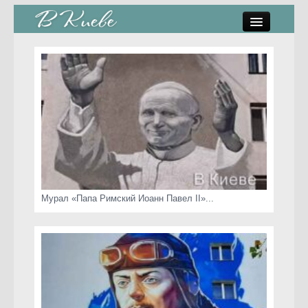
памятники, скульптуры
стрит-арт
коты Киева
скамейки
часы Киева
Мурал «Папа Римский Иоанн Павел II»...
Киев о любви
статьи
карта сайта