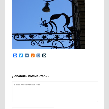
Facebook
Twitter
VK
Odnoklassniki
Mail.Ru
LiveJournal
Добавить комментарий