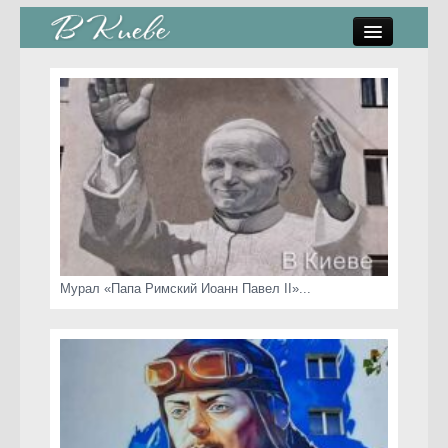
памятники, скульптуры
стрит-арт
коты Киева
скамейки
часы Киева
Мурал «Папа Римский Иоанн Павел II»...
Киев о любви
статьи
карта сайта