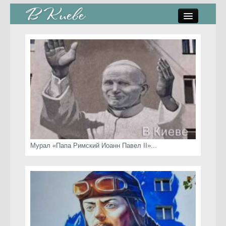
памятники, скульптуры
стрит-арт
коты Киева
скамейки
часы Киева
Мурал «Папа Римский Иоанн Павел II»...
Киев о любви
статьи
карта сайта