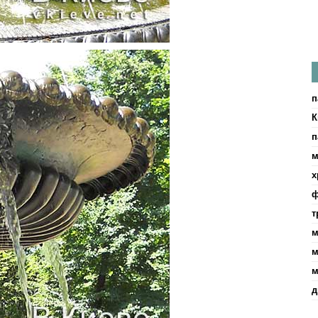
п
К
п
м
х
ф
т
м
м
м
д