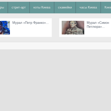
уры
стрит-арт
коты Киева
скамейки
часы Киева
Кие
Мурал «Петр Франко»...
Мурал «Симон
Петлюра»...