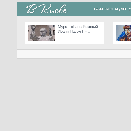
памятники, скульпт
Мурал «Папа Римский
Иоанн Павел II»...