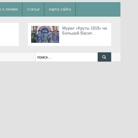
в о любви
статьи
карта сайта
Мурал «Круты 1918» на
Большой Васил...