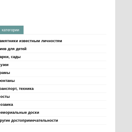
категории
амятники известным личностям
иев для детей
арки, сады
узеи
рамы
онтаны
ранспорт, техника
осты
озаика
емориальные доски
ругие достопримечательности