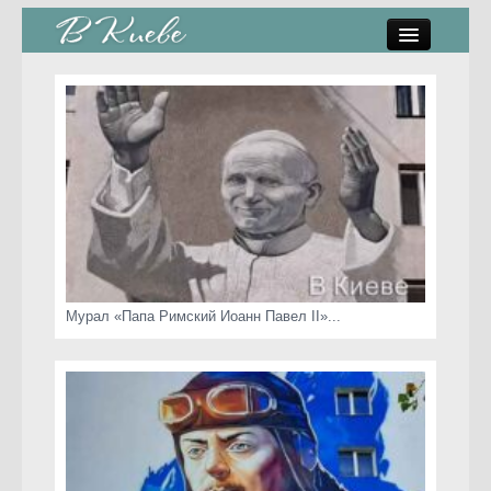
памятники, скульптуры
стрит-арт
коты Киева
скамейки
часы Киева
Мурал «Папа Римский Иоанн Павел II»...
Киев о любви
статьи
карта сайта