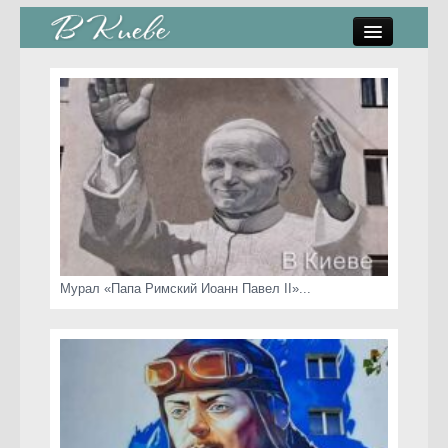
памятники, скульптуры
стрит-арт
коты Киева
скамейки
часы Киева
Мурал «Папа Римский Иоанн Павел II»...
Киев о любви
статьи
карта сайта