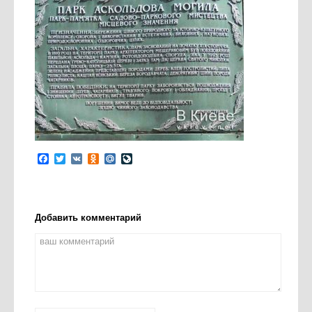
Facebook
Twitter
VK
Odnoklassniki
Mail.Ru
LiveJournal
Добавить комментарий