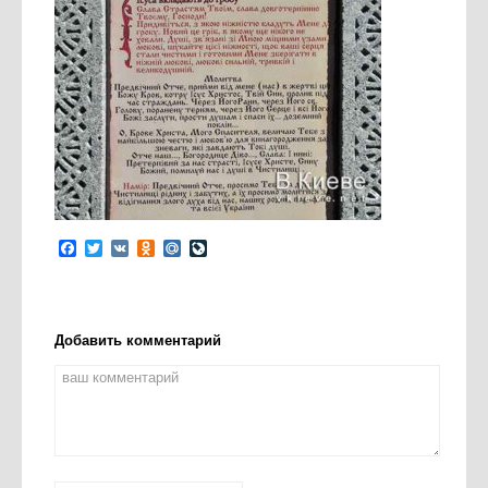
Facebook
Twitter
VK
Odnoklassniki
Mail.Ru
LiveJournal
Добавить комментарий