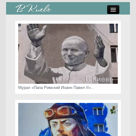
памятники, скульптуры
стрит-арт
коты Киева
скамейки
часы Киева
Мурал «Папа Римский Иоанн Павел II»...
Киев о любви
статьи
карта сайта