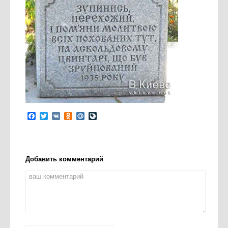
Facebook
Twitter
VK
Odnoklassniki
Mail.Ru
LiveJournal
Добавить комментарий