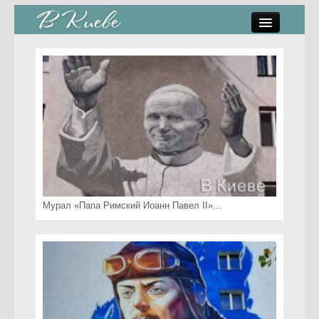
памятники, скульптуры
стрит-арт
коты Киева
скамейки
часы Киева
Мурал «Папа Римский Иоанн Павел II»...
Киев о любви
статьи
карта сайта