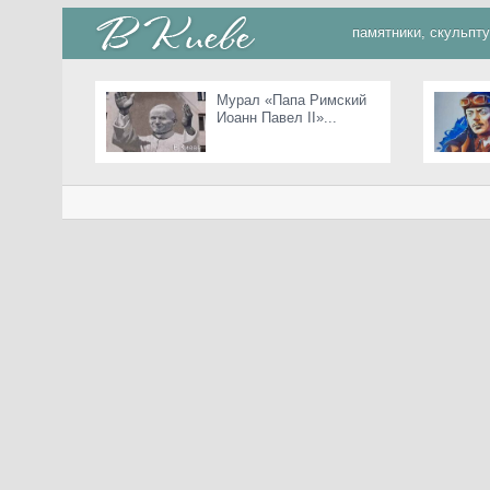
памятники, скульпт
Мурал «Папа Римский
Иоанн Павел II»...