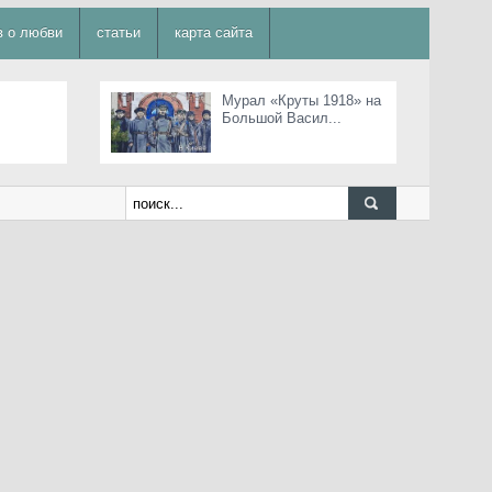
в о любви
статьи
карта сайта
Мурал «Круты 1918» на
Большой Васил...