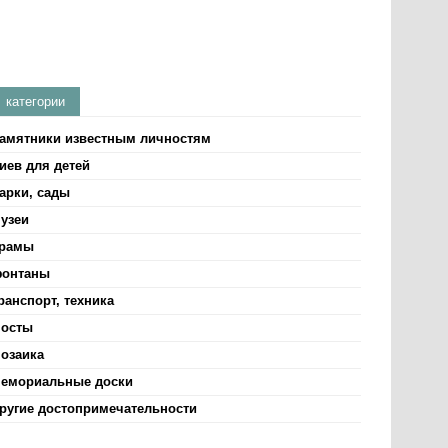
категории
амятники известным личностям
иев для детей
арки, сады
узеи
рамы
онтаны
ранспорт, техника
осты
озаика
емориальные доски
ругие достопримечательности