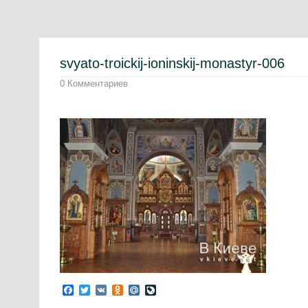
svyato-troickij-ioninskij-monastyr-006
0 Комментариев
Facebook
Twitter
VK
Odnoklassniki
Mail.Ru
LiveJournal