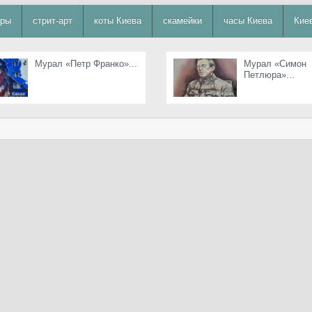
уры
стрит-арт
коты Киева
скамейки
часы Киева
Кие
Мурал «Петр Франко»...
Мурал «Симон
Петлюра»...