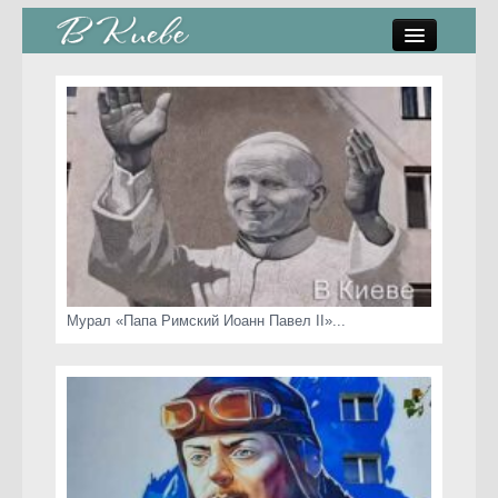
памятники, скульптуры
стрит-арт
коты Киева
скамейки
часы Киева
Мурал «Папа Римский Иоанн Павел II»...
Киев о любви
статьи
карта сайта