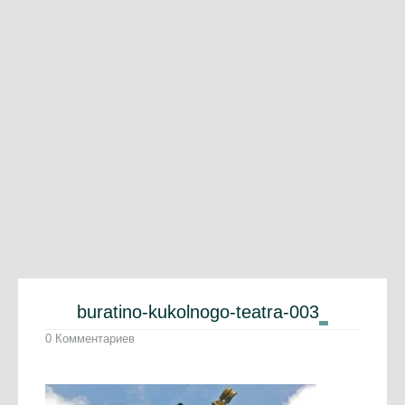
buratino-kukolnogo-teatra-003
0 Комментариев