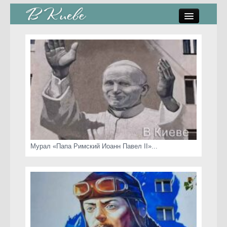
памятники, скульптуры
стрит-арт
коты Киева
скамейки
часы Киева
Мурал «Папа Римский Иоанн Павел II»...
Киев о любви
статьи
карта сайта