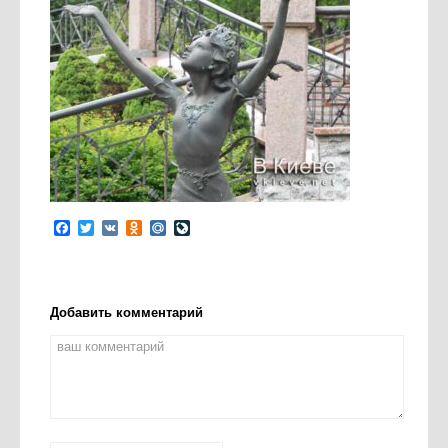
Facebook
Twitter
VK
Odnoklassniki
Mail.Ru
LiveJournal
Добавить комментарий