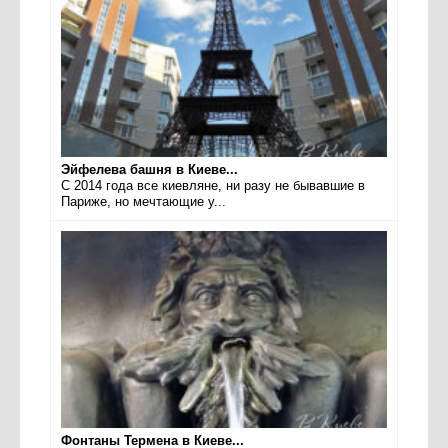
Эйфелева башня в Киеве...
С 2014 года все киевляне, ни разу не бывавшие в
Париже, но мечтающие у...
Фонтаны Термена в Киеве...