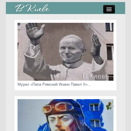
памятники, скульптуры
стрит-арт
коты Киева
скамейки
часы Киева
Мурал «Папа Римский Иоанн Павел II»...
Киев о любви
статьи
карта сайта