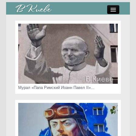
памятники, скульптуры
стрит-арт
коты Киева
скамейки
часы Киева
Мурал «Папа Римский Иоанн Павел II»...
Киев о любви
статьи
карта сайта