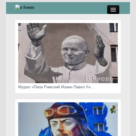
памятники, скульптуры
стрит-арт
коты Киева
скамейки
часы Киева
Мурал «Папа Римский Иоанн Павел II»...
Киев о любви
статьи
карта сайта