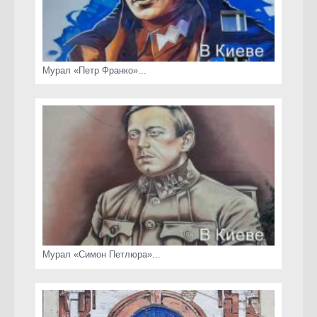
Мурал «Петр Франко»...
Мурал «Симон Петлюра»...