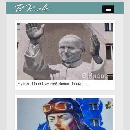
памятники, скульптуры
стрит-арт
коты Киева
скамейки
часы Киева
Мурал «Папа Римский Иоанн Павел II»...
Киев о любви
статьи
карта сайта