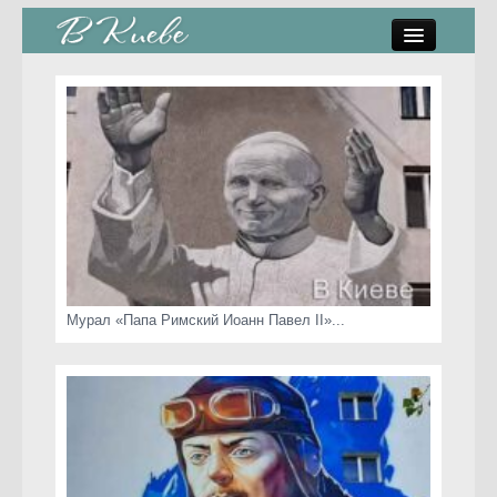
памятники, скульптуры
стрит-арт
коты Киева
скамейки
часы Киева
Мурал «Папа Римский Иоанн Павел II»...
Киев о любви
статьи
карта сайта