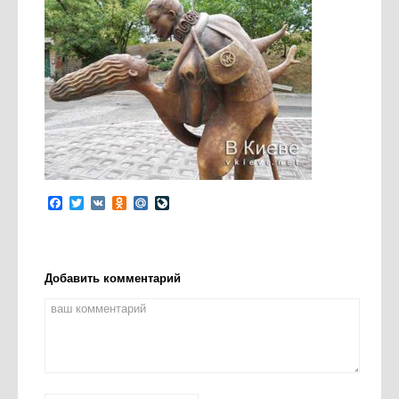
Facebook
Twitter
VK
Odnoklassniki
Mail.Ru
LiveJournal
Добавить комментарий