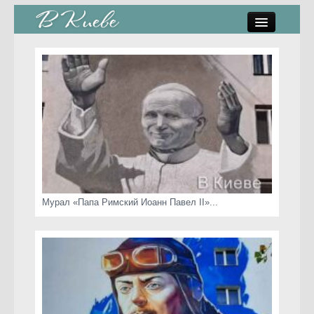
памятники, скульптуры
стрит-арт
коты Киева
скамейки
часы Киева
Мурал «Папа Римский Иоанн Павел II»...
Киев о любви
статьи
карта сайта