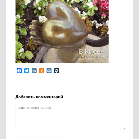
Facebook
Twitter
VK
Odnoklassniki
Mail.Ru
LiveJournal
Добавить комментарий