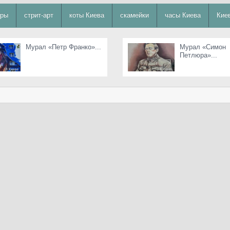
уры
стрит-арт
коты Киева
скамейки
часы Киева
Кие
Мурал «Петр Франко»...
Мурал «Симон
Петлюра»...