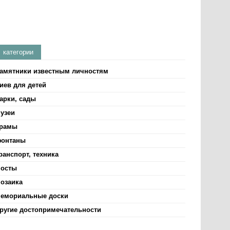
категории
амятники известным личностям
иев для детей
арки, сады
узеи
рамы
онтаны
ранспорт, техника
осты
озаика
емориальные доски
ругие достопримечательности