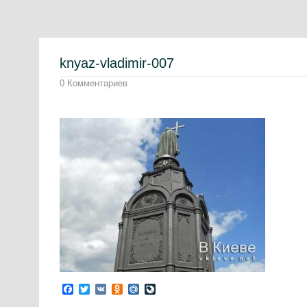
knyaz-vladimir-007
0 Комментариев
Facebook
Twitter
VK
Odnoklassniki
Mail.Ru
LiveJournal