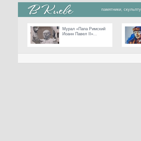
памятники, скульпт
Мурал «Папа Римский
Иоанн Павел II»...