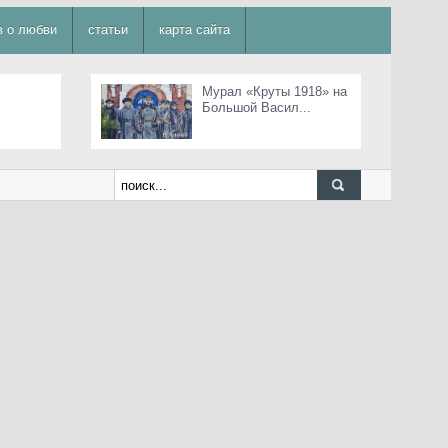
в о любви
статьи
карта сайта
Мурал «Круты 1918» на
Большой Васил...