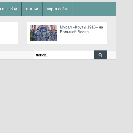
в о любви
статьи
карта сайта
Мурал «Круты 1918» на
Большой Васил...