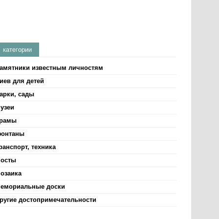
категории
амятники известным личностям
иев для детей
арки, сады
узеи
рамы
онтаны
ранспорт, техника
осты
озаика
емориальные доски
ругие достопримечательности