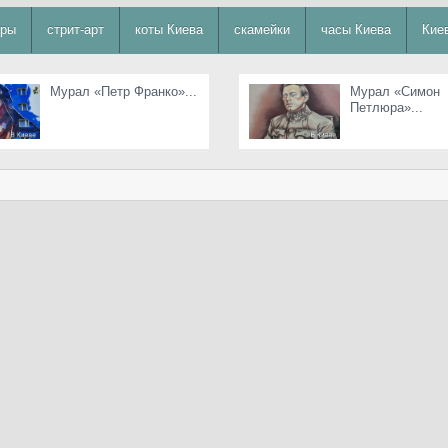
уры
стрит-арт
коты Киева
скамейки
часы Киева
Кие
Мурал «Петр Франко»...
Мурал «Симон
Петлюра»...