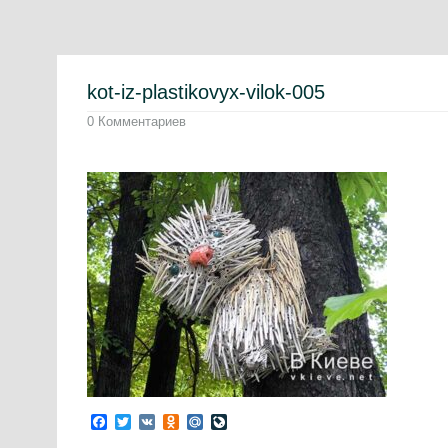
kot-iz-plastikovyx-vilok-005
0 Комментариев
Facebook
Twitter
VK
Odnoklassniki
Mail.Ru
LiveJournal