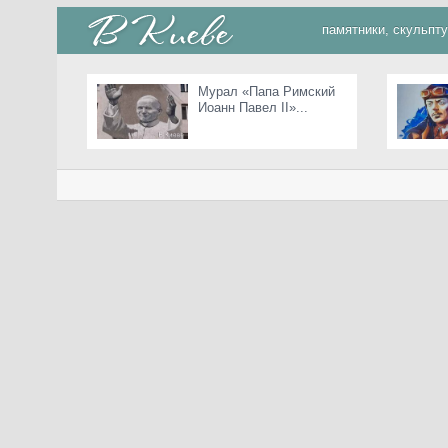
памятники, скульпт
Мурал «Папа Римский
Иоанн Павел II»...