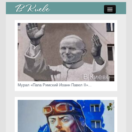
памятники, скульптуры
стрит-арт
коты Киева
скамейки
часы Киева
Мурал «Папа Римский Иоанн Павел II»...
Киев о любви
статьи
карта сайта