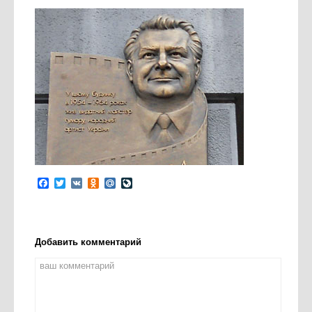
Facebook
Twitter
VK
Odnoklassniki
Mail.Ru
LiveJournal
Добавить комментарий