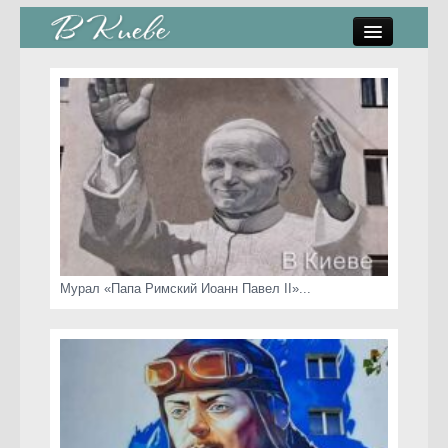
памятники, скульптуры
стрит-арт
коты Киева
скамейки
часы Киева
Мурал «Папа Римский Иоанн Павел II»...
Киев о любви
статьи
карта сайта