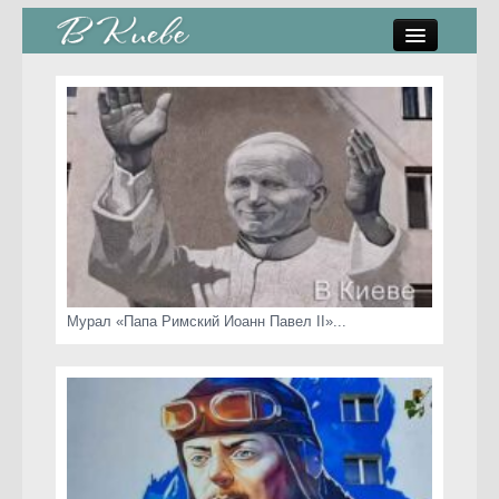
памятники, скульптуры
стрит-арт
коты Киева
скамейки
часы Киева
Мурал «Папа Римский Иоанн Павел II»...
Киев о любви
статьи
карта сайта