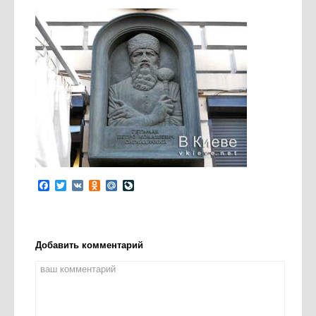
Facebook
Twitter
VK
Odnoklassniki
Mail.Ru
LiveJournal
Добавить комментарий