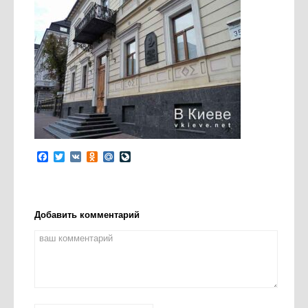
Facebook
Twitter
VK
Odnoklassniki
Mail.Ru
LiveJournal
Добавить комментарий