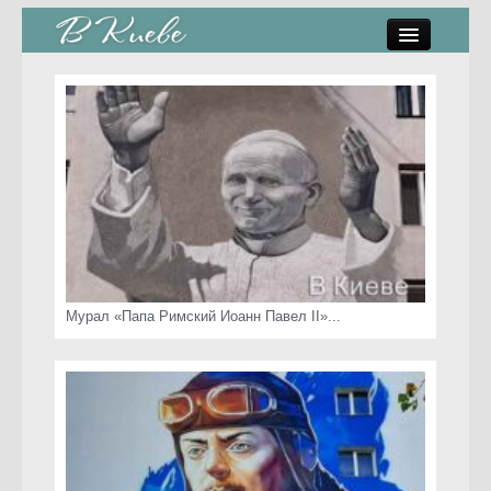
памятники, скульптуры
стрит-арт
коты Киева
скамейки
часы Киева
Мурал «Папа Римский Иоанн Павел II»...
Киев о любви
статьи
карта сайта