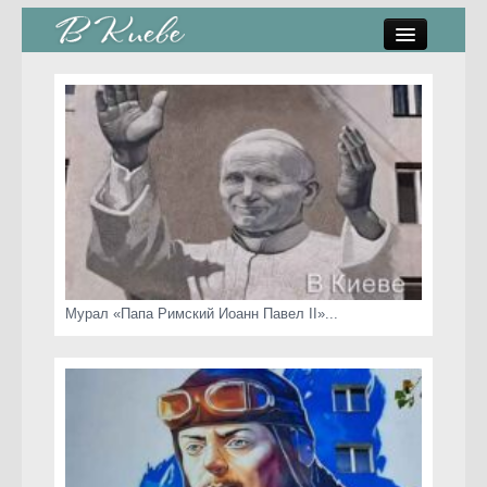
памятники, скульптуры
стрит-арт
коты Киева
скамейки
часы Киева
Мурал «Папа Римский Иоанн Павел II»...
Киев о любви
статьи
карта сайта