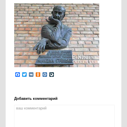
Facebook
Twitter
VK
Odnoklassniki
Mail.Ru
LiveJournal
Добавить комментарий