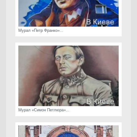
Мурал «Петр Франко»...
Мурал «Симон Петлюра»...