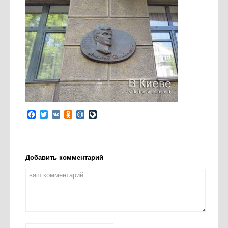
Facebook
Twitter
VK
Odnoklassniki
Mail.Ru
LiveJournal
Добавить комментарий