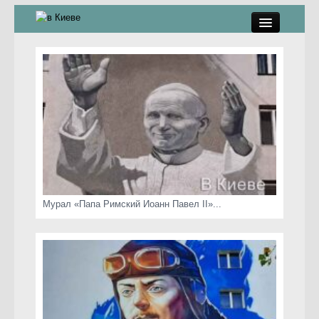
памятники, скульптуры
стрит-арт
коты Киева
скамейки
часы Киева
Мурал «Папа Римский Иоанн Павел II»...
Киев о любви
статьи
карта сайта