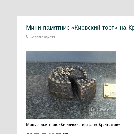
Мини-памятник-«Киевский-торт»-на-К
0 Комментариев
Мини-памятник-«Киевский-торт»-на-Крещатике