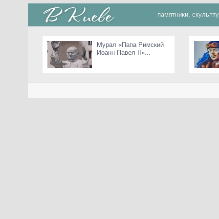
памятники, скульпт
Мурал «Папа Римский
Иоанн Павел II»...