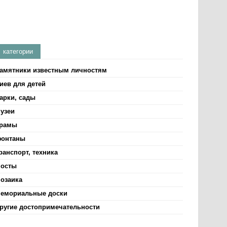
категории
амятники известным личностям
иев для детей
арки, сады
узеи
рамы
онтаны
ранспорт, техника
осты
озаика
емориальные доски
ругие достопримечательности