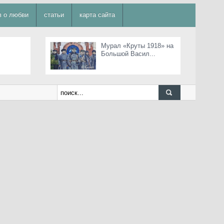
в о любви
статьи
карта сайта
Мурал «Круты 1918» на
Большой Васил...