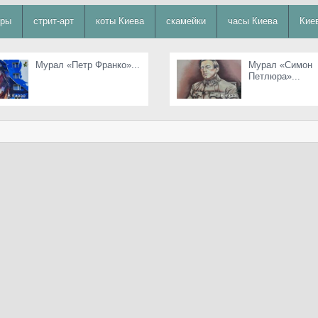
уры
стрит-арт
коты Киева
скамейки
часы Киева
Кие
Мурал «Петр Франко»...
Мурал «Симон
Петлюра»...