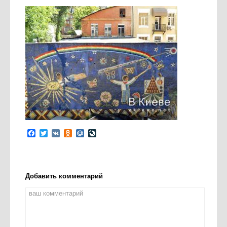
Facebook
Twitter
VK
Odnoklassniki
Mail.Ru
LiveJournal
Добавить комментарий