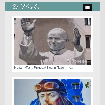
памятники, скульптуры
стрит-арт
коты Киева
скамейки
часы Киева
Мурал «Папа Римский Иоанн Павел II»...
Киев о любви
статьи
карта сайта