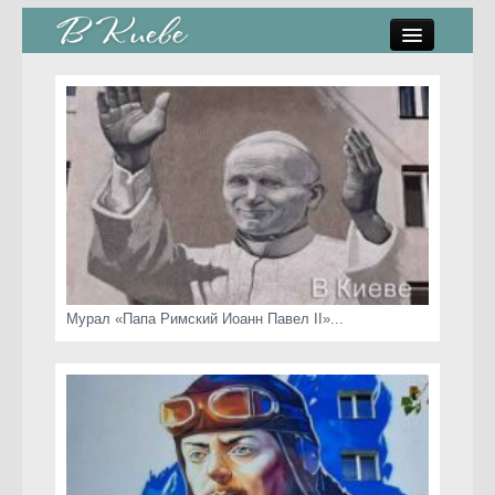
памятники, скульптуры
стрит-арт
коты Киева
скамейки
часы Киева
Мурал «Папа Римский Иоанн Павел II»...
Киев о любви
статьи
карта сайта