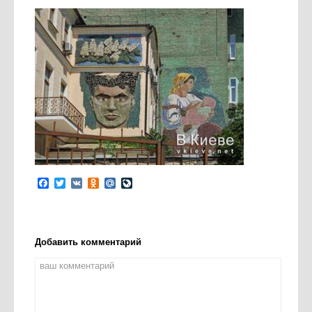
Facebook
Twitter
VK
Odnoklassniki
Mail.Ru
LiveJournal
Добавить комментарий