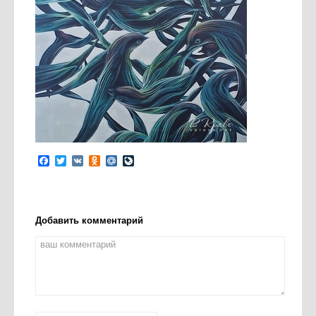
Facebook
Twitter
VK
Odnoklassniki
Mail.Ru
LiveJournal
Добавить комментарий