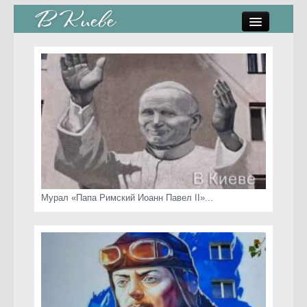
памятники, скульптуры
стрит-арт
коты Киева
скамейки
часы Киева
Мурал «Папа Римский Иоанн Павел II»...
Киев о любви
статьи
карта сайта