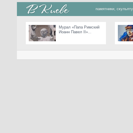
памятники, скульпт
Мурал «Папа Римский
Иоанн Павел II»...