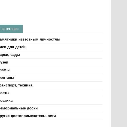
категории
амятники известным личностям
иев для детей
арки, сады
узеи
рамы
онтаны
ранспорт, техника
осты
озаика
емориальные доски
ругие достопримечательности