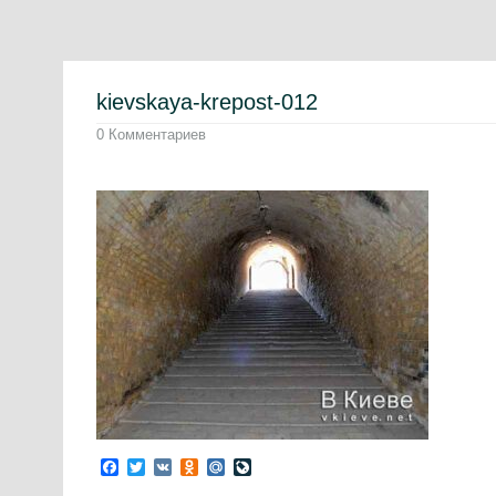
kievskaya-krepost-012
0 Комментариев
Facebook
Twitter
VK
Odnoklassniki
Mail.Ru
LiveJournal