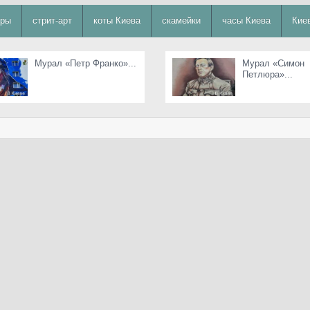
уры
стрит-арт
коты Киева
скамейки
часы Киева
Кие
Мурал «Петр Франко»...
Мурал «Симон
Петлюра»...