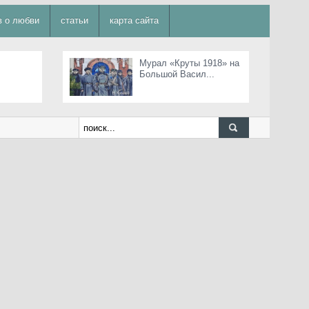
в о любви
статьи
карта сайта
Мурал «Круты 1918» на
Большой Васил...