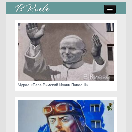
памятники, скульптуры
стрит-арт
коты Киева
скамейки
часы Киева
Мурал «Папа Римский Иоанн Павел II»...
Киев о любви
статьи
карта сайта