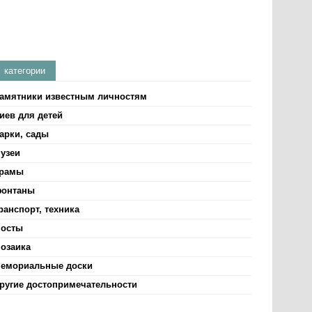
категории
амятники известным личностям
иев для детей
арки, сады
узеи
рамы
онтаны
ранспорт, техника
осты
озаика
емориальные доски
ругие достопримечательности