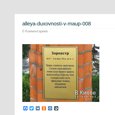
alleya-duxovnosti-v-maup-008
0 Комментариев
Facebook
Twitter
VK
Odnoklassniki
Mail.Ru
LiveJournal