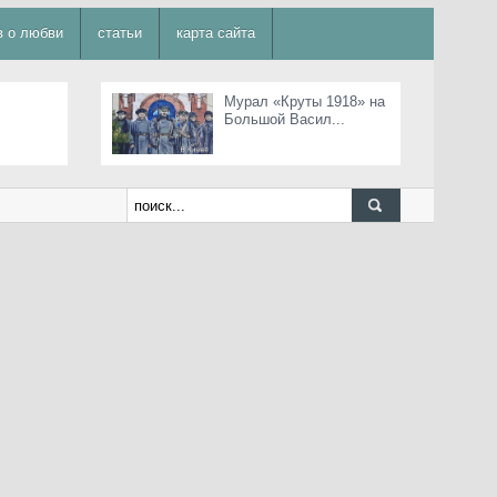
в о любви
статьи
карта сайта
Мурал «Круты 1918» на
Большой Васил...