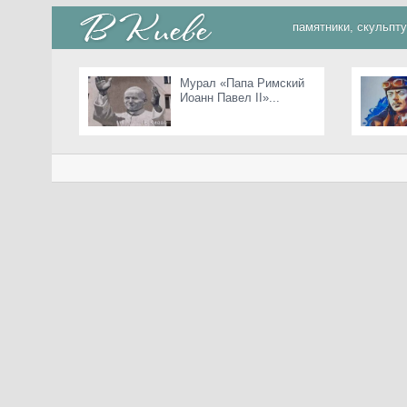
памятники, скульпт
Мурал «Папа Римский
Иоанн Павел II»...