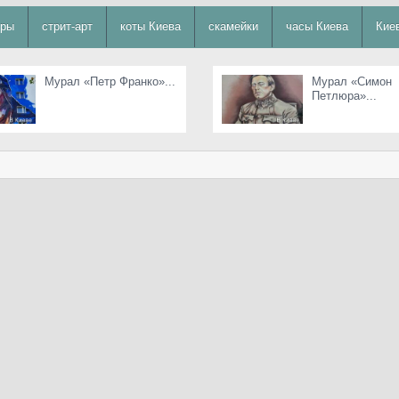
уры
стрит-арт
коты Киева
скамейки
часы Киева
Кие
Мурал «Петр Франко»...
Мурал «Симон
Петлюра»...