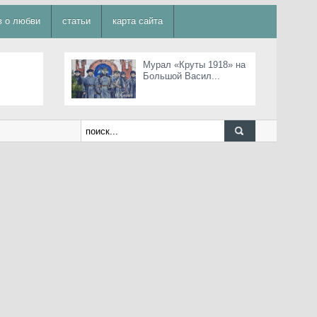
в о любви
статьи
карта сайта
Мурал «Круты 1918» на
Большой Васил...