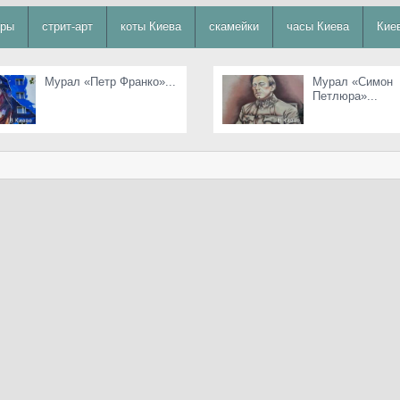
уры
стрит-арт
коты Киева
скамейки
часы Киева
Кие
Мурал «Петр Франко»...
Мурал «Симон
Петлюра»...