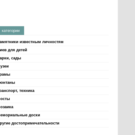
категории
амятники известным личностям
иев для детей
арки, сады
узеи
рамы
онтаны
ранспорт, техника
осты
озаика
емориальные доски
ругие достопримечательности