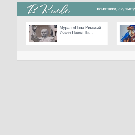
памятники, скульпт
Мурал «Папа Римский
Иоанн Павел II»...