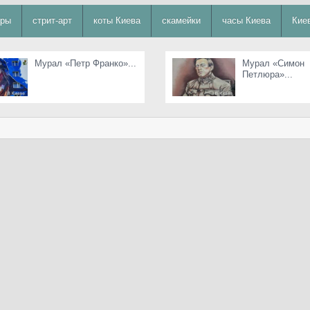
уры
стрит-арт
коты Киева
скамейки
часы Киева
Кие
Мурал «Петр Франко»...
Мурал «Симон
Петлюра»...