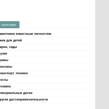
категории
амятники известным личностям
иев для детей
арки, сады
узеи
рамы
онтаны
ранспорт, техника
осты
озаика
емориальные доски
ругие достопримечательности