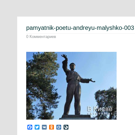
pamyatnik-poetu-andreyu-malyshko-003
0 Комментариев
Facebook
Twitter
VK
Odnoklassniki
Mail.Ru
LiveJournal