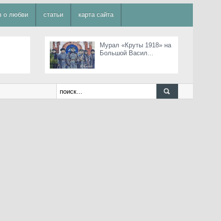
в о любви
статьи
карта сайта
Мурал «Круты 1918» на
Большой Васил...