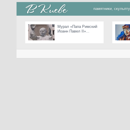
памятники, скульпт
Мурал «Папа Римский
Иоанн Павел II»...