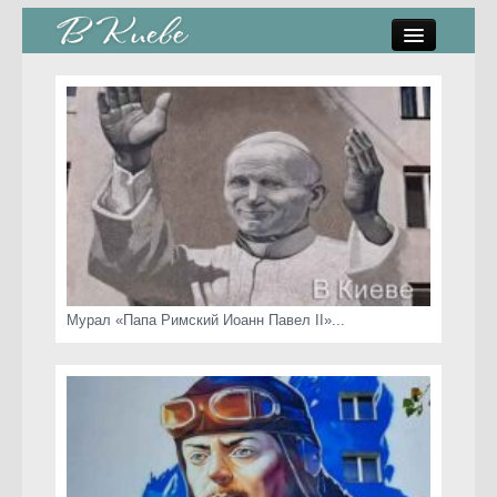
памятники, скульптуры
стрит-арт
коты Киева
скамейки
часы Киева
Мурал «Папа Римский Иоанн Павел II»...
Киев о любви
статьи
карта сайта