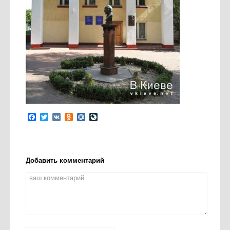
Facebook
Twitter
VK
Odnoklassniki
Mail.Ru
LiveJournal
Добавить комментарий