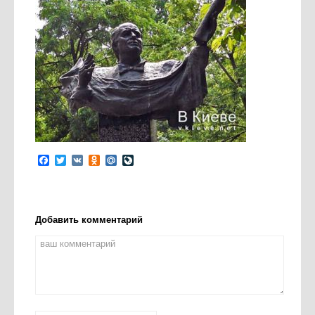
Facebook
Twitter
VK
Odnoklassniki
Mail.Ru
LiveJournal
Добавить комментарий