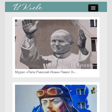
памятники, скульптуры
стрит-арт
коты Киева
скамейки
часы Киева
Мурал «Папа Римский Иоанн Павел II»...
Киев о любви
статьи
карта сайта