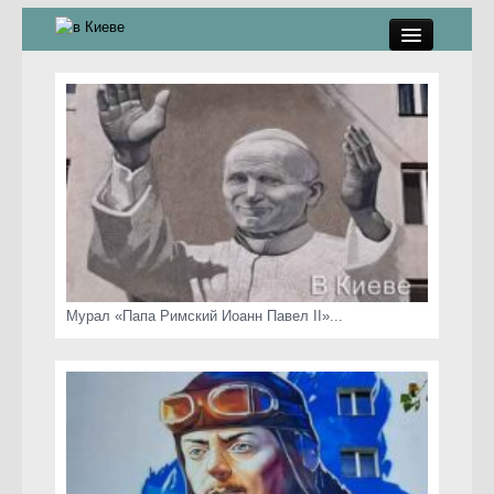
памятники, скульптуры
стрит-арт
коты Киева
скамейки
часы Киева
Мурал «Папа Римский Иоанн Павел II»...
Киев о любви
статьи
карта сайта