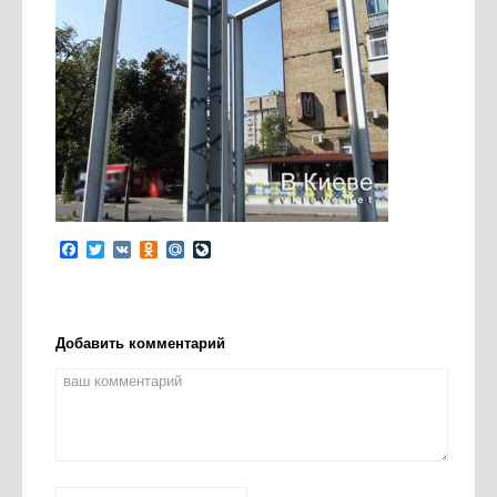
Facebook
Twitter
VK
Odnoklassniki
Mail.Ru
LiveJournal
Добавить комментарий