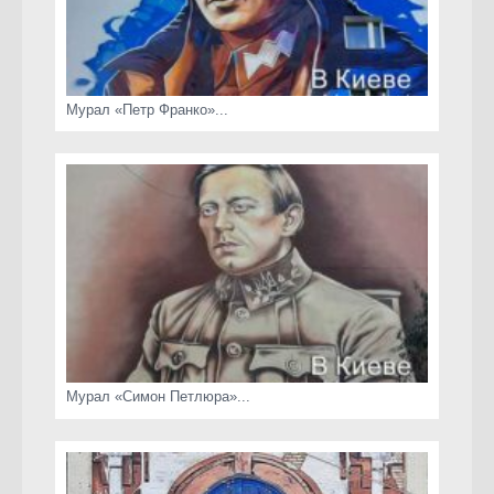
Мурал «Петр Франко»...
Мурал «Симон Петлюра»...