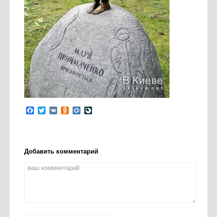
Facebook
Twitter
VK
Odnoklassniki
Mail.Ru
LiveJournal
Добавить комментарий