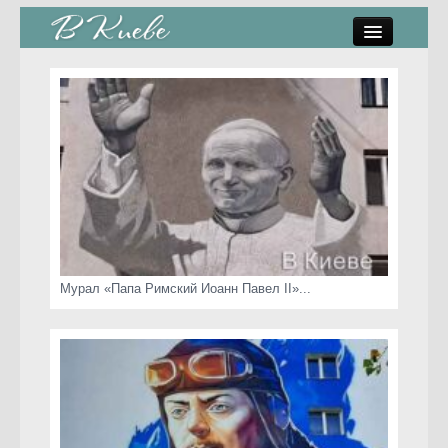
памятники, скульптуры
стрит-арт
коты Киева
скамейки
часы Киева
Мурал «Папа Римский Иоанн Павел II»...
Киев о любви
статьи
карта сайта