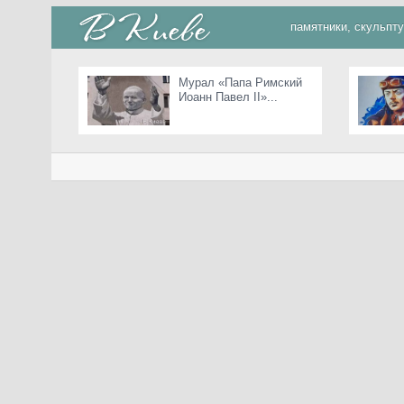
памятники, скульпт
Мурал «Папа Римский
Иоанн Павел II»...