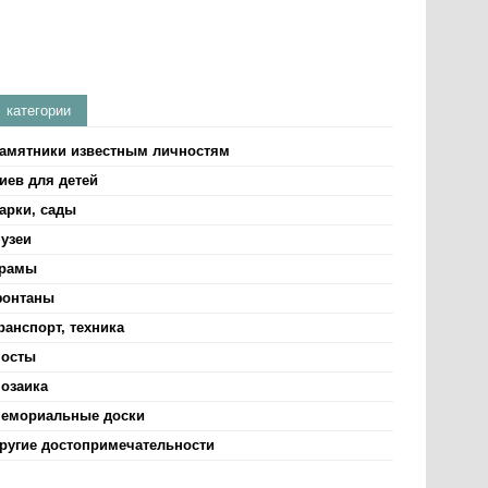
категории
амятники известным личностям
иев для детей
арки, сады
узеи
рамы
онтаны
ранспорт, техника
осты
озаика
емориальные доски
ругие достопримечательности