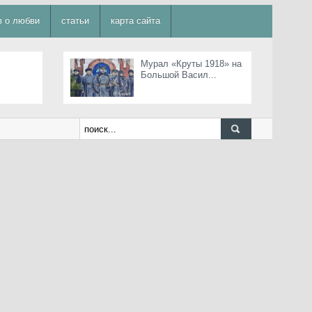
в о любви
статьи
карта сайта
Мурал «Круты 1918» на
Большой Васил...