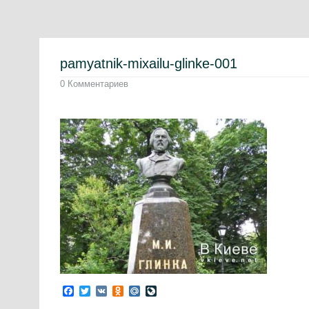
pamyatnik-mixailu-glinke-001
0 Комментариев
Facebook
Twitter
VK
Odnoklassniki
Mail.Ru
LiveJournal