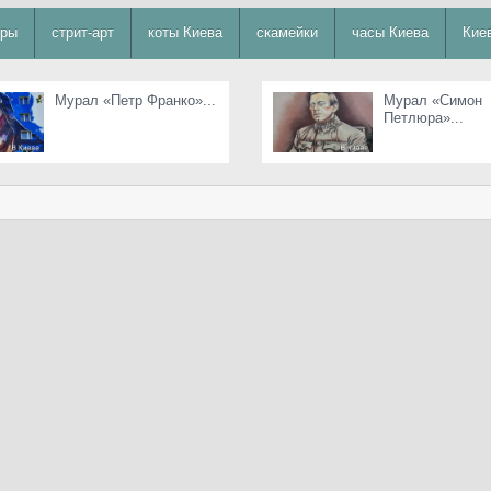
уры
стрит-арт
коты Киева
скамейки
часы Киева
Кие
Мурал «Петр Франко»...
Мурал «Симон
Петлюра»...