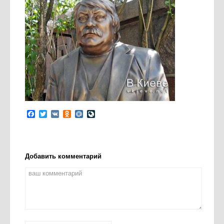
Facebook
Twitter
VK
Odnoklassniki
Mail.Ru
LiveJournal
Добавить комментарий