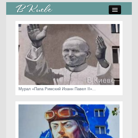
памятники, скульптуры
стрит-арт
коты Киева
скамейки
часы Киева
Мурал «Папа Римский Иоанн Павел II»...
Киев о любви
статьи
карта сайта