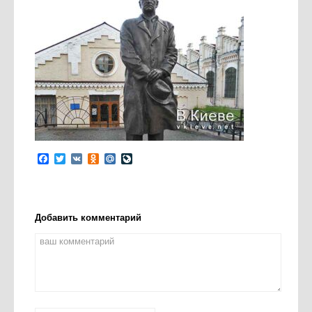
Facebook
Twitter
VK
Odnoklassniki
Mail.Ru
LiveJournal
Добавить комментарий