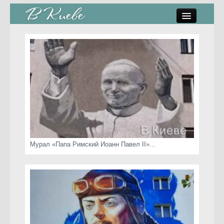
памятники, скульптуры
стрит-арт
коты Киева
скамейки
часы Киева
Мурал «Папа Римский Иоанн Павел II»...
Киев о любви
статьи
карта сайта