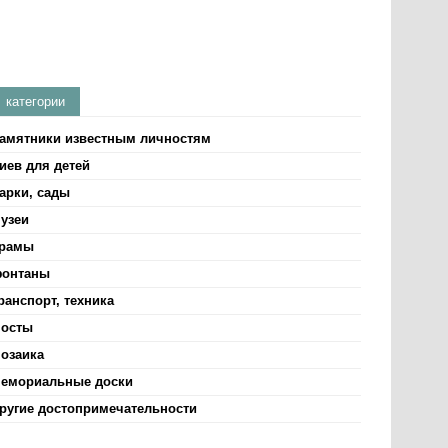
категории
амятники известным личностям
иев для детей
арки, сады
узеи
рамы
онтаны
ранспорт, техника
осты
озаика
емориальные доски
ругие достопримечательности