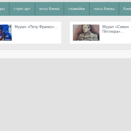
уры
стрит-арт
коты Киева
скамейки
часы Киева
Кие
Мурал «Петр Франко»...
Мурал «Симон
Петлюра»...