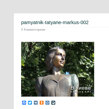
pamyatnik-tatyane-markus-002
0 Комментариев
Facebook
Twitter
VK
Odnoklassniki
Mail.Ru
LiveJournal