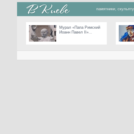
памятники, скульпт
Мурал «Папа Римский
Иоанн Павел II»...