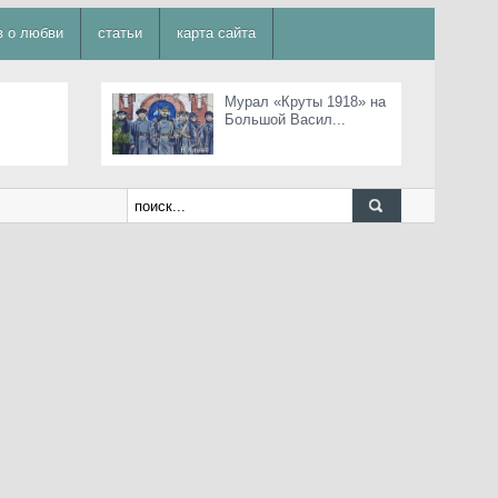
в о любви
статьи
карта сайта
Мурал «Круты 1918» на
Большой Васил...