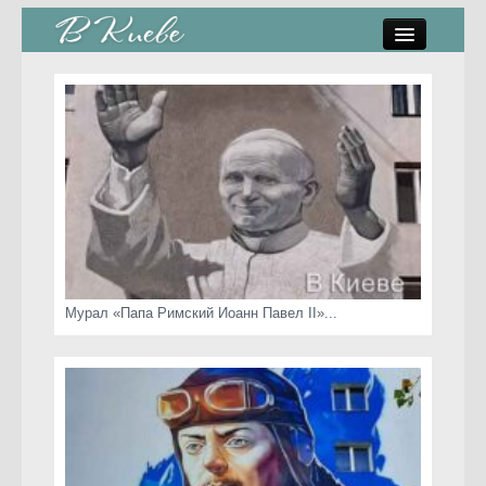
памятники, скульптуры
стрит-арт
коты Киева
скамейки
часы Киева
Мурал «Папа Римский Иоанн Павел II»...
Киев о любви
статьи
карта сайта