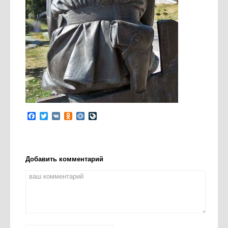
Facebook
Twitter
VK
Odnoklassniki
Mail.Ru
LiveJournal
Добавить комментарий