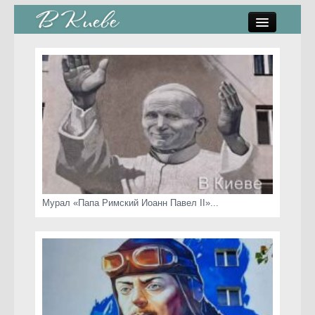
памятники, скульптуры
стрит-арт
коты Киева
скамейки
часы Киева
Мурал «Папа Римский Иоанн Павел II»...
Киев о любви
статьи
карта сайта