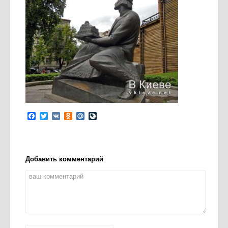
Facebook
Twitter
VK
Odnoklassniki
Mail.Ru
LiveJournal
Добавить комментарий